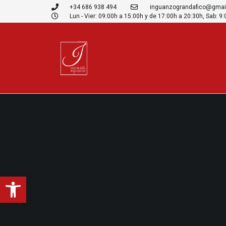
+34 686 938 494
inguanzograndafico@gmai
Lun - Vier: 09:00h a 15:00h y de 17:00h a 20:30h, Sab: 9
Abrir barra de herramientas