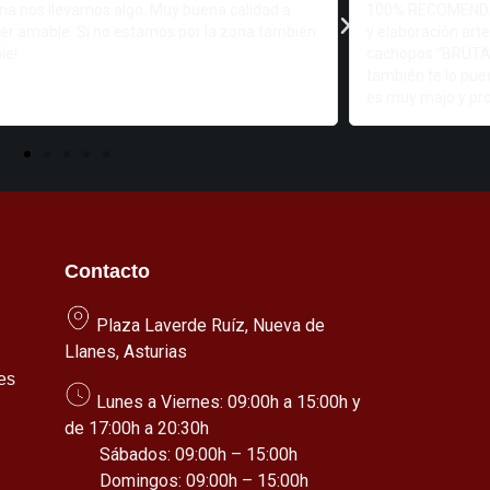
na nos llevamos algo. Muy buena calidad a
100% RECOMENDABL
er amable. Si no estamos por la zona también
y elaboración art
le!
cachopos “BRUTAL
también te lo pue
es muy majo y pro
Contacto
Plaza Laverde Ruíz, Nueva de
Llanes, Asturias
es
Lunes a Viernes: 09:00h a 15:00h y
de 17:00h a 20:30h
Sábados: 09:00h – 15:00h
Domingos: 09:00h – 15:00h