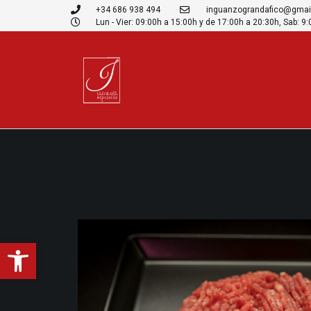
+34 686 938 494
inguanzograndafico@gmai
Lun - Vier: 09:00h a 15:00h y de 17:00h a 20:30h, Sab: 9
Abrir barra de herramientas