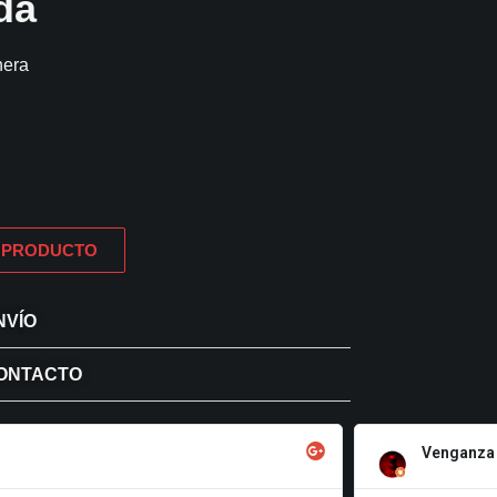
da
nera
 PRODUCTO
NVÍO
CONTACTO
Venganza