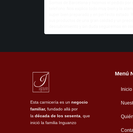
Somos de Barcelona y hicimos el pedido por
telefono. Nos explico todo muy bien y la atenc
super bien preparado y en perfecto estado.
sus productos de una gran calidad y un preci
descubrimiento y sin duda seguiremos en co
Menú 
Inicio
Esta carnicería es un
negocio
Nuest
familiar,
fundado allá por
la
década de los sesenta
, que
Quié
inició la familia Inguanzo
Conta