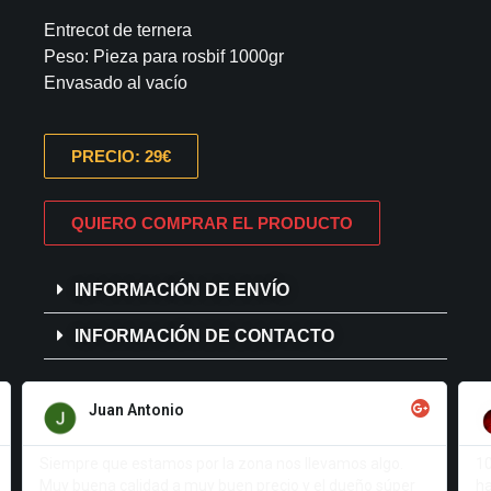
Entrecot de ternera
Peso: Pieza para rosbif 1000gr
Envasado al vacío
PRECIO: 29€
QUIERO COMPRAR EL PRODUCTO
INFORMACIÓN DE ENVÍO
INFORMACIÓN DE CONTACTO
Venganza
100% RECOMENDABLE. De las mejores carnicerías que
Lo
hay, ganadería propia y elaboración artesana. Variedad
em