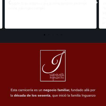
de productos. Lo más destacable los cachopos
“BRUTALES” muy buenos y muy ricos, hay muchas
variedades, también te lo pueden mandar a cualquier
punto de España. El dueño Federico es muy majo y
profesional, trato amable y cercano.
Esta carnicería es un
negocio familiar,
fundado allá por
la
década de los sesenta
, que inició la familia Inguanzo