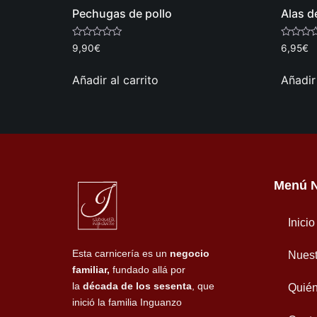
Pechugas de pollo
Alas d
Valorado
Valorado
9,90
€
6,95
€
con
con
0
0
de
de
Añadir al carrito
Añadir 
5
5
Menú 
Inicio
Esta carnicería es un
negocio
Nuest
familiar,
fundado allá por
la
década de los sesenta
, que
Quié
inició la familia Inguanzo