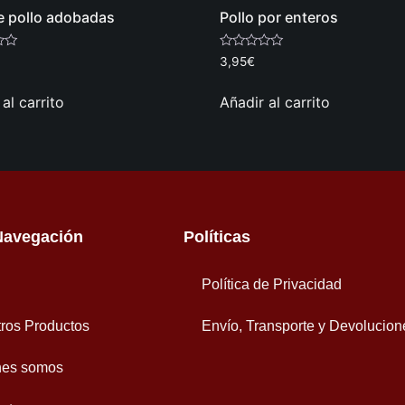
e pollo adobadas
Pollo por enteros
Valorado
3,95
€
con
0
de
al carrito
Añadir al carrito
5
Navegación
Políticas
Política de Privacidad
ros Productos
Envío, Transporte y Devolucion
nes somos