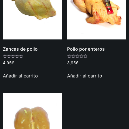
Zancas de pollo
Pollo por enteros
Valorado
Valorado
4,95
€
3,95
€
con
con
0
0
de
de
Añadir al carrito
Añadir al carrito
5
5