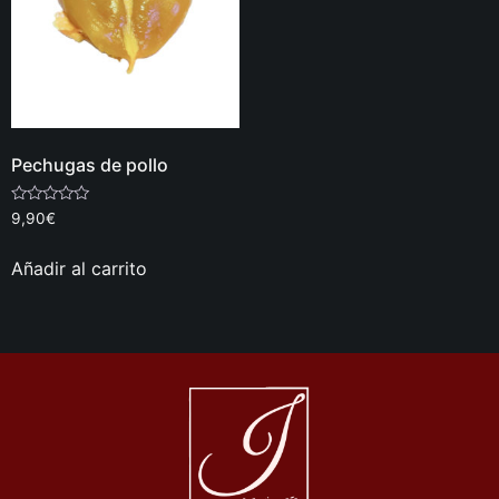
Pechugas de pollo
Valorado
9,90
€
con
0
de
Añadir al carrito
5