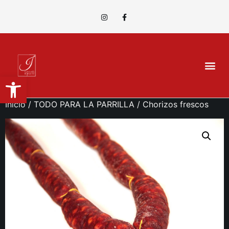
Abrir barra de herramientas
Inicio
/
TODO PARA LA PARRILLA
/ Chorizos frescos