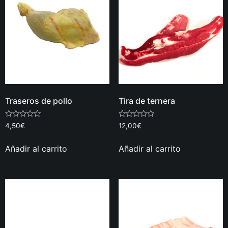
Traseros de pollo
Tira de ternera
Valorado
Valorado
4,50
€
12,00
€
con
con
0
0
de
de
Añadir al carrito
Añadir al carrito
5
5