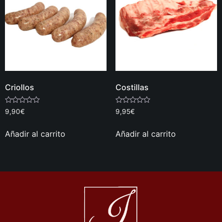
Criollos
Costillas
Valorado
Valorado
9,90
€
9,95
€
con
con
0
0
de
de
Añadir al carrito
Añadir al carrito
5
5